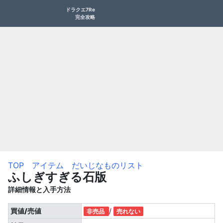
ドラクエ7Re
完全攻略
TOP
アイテム
だいじなものリスト
ふしぎすぎる石版
詳細情報と入手方法
買値/売値
/
非売品
売れない