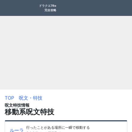
ドラクエ7Re
完全攻略
TOP
呪文・特技
呪文特技情報
移動系呪文特技
行ったことがある場所に一瞬で移動する
ルーラ