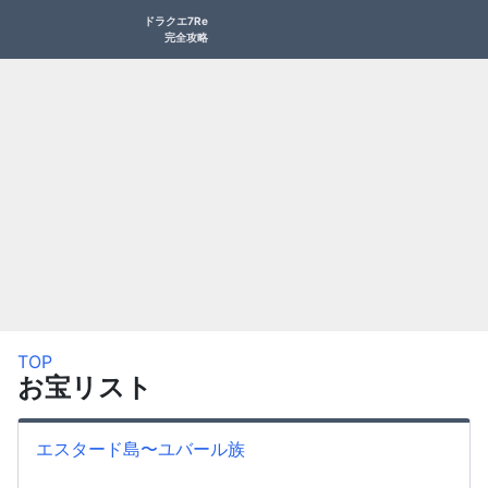
ドラクエ7Re
完全攻略
TOP
お宝リスト
エスタード島〜ユバール族