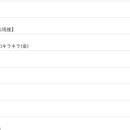
出現後】
のキラキラ(金)
)