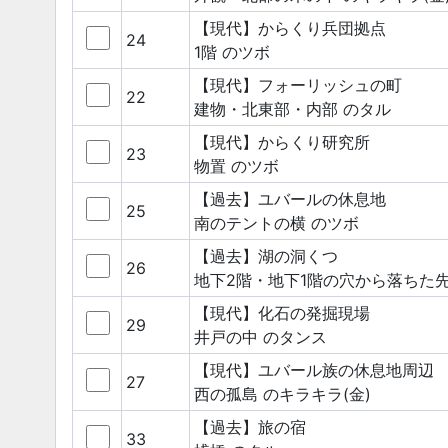
【現代】からくり兵団拠点
24
1階
のツボ
【現代】フォーリッシュの町
22
建物・北東部・内部
のタル
【現代】からくり研究所
23
物置
のツボ
【過去】ユバールの休息地
25
南のテントの横
のツボ
【過去】湖の洞くつ
26
地下2階・地下1階の穴から落ちた
【現代】化石の発掘現場
29
井戸の中
のタンス
【現代】ユバール族の休息地周辺
27
西の孤島
のキラキラ(金)
【過去】旅の宿
33