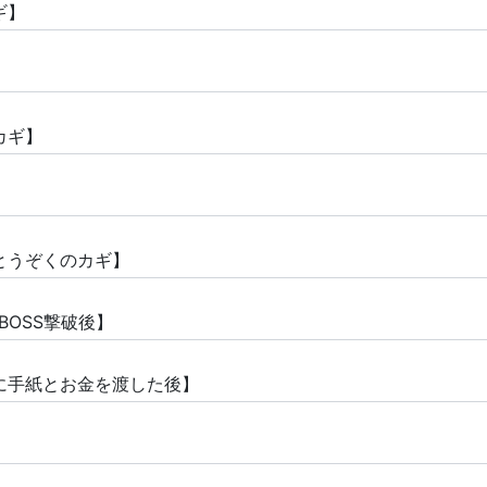
ギ】
カギ】
とうぞくのカギ】
BOSS撃破後】
に手紙とお金を渡した後】