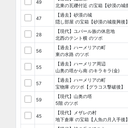
49
北東の瓦礫付近
の宝箱
【砂漠の城
【過去】砂漠の城
47
隠し部屋
の宝箱
【砂漠の城復興後
【現代】ユバール族の休息地
28
北西のテント横
のツボ
【過去】ハーメリアの町
56
東の水路
のツボ
【過去】ハーメリア周辺
55
山奥の塔から南
のキラキラ(金)
【過去】ハーメリアの町
57
宝物庫
のツボ
【グラコス撃破後】
【現代】山奥の塔
59
5階
のツボ
【現代】メザレの村
45
地下倉庫
の宝箱
【人魚の月入手後