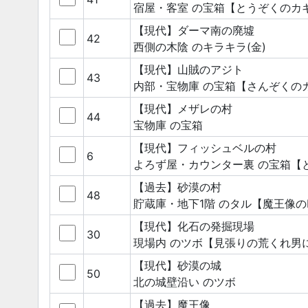
宿屋・客室
の宝箱
【とうぞくのカ
【現代】ダーマ南の廃墟
42
西側の木陰
のキラキラ(金)
【現代】山賊のアジト
43
内部・宝物庫
の宝箱
【さんぞくの
【現代】メザレの村
44
宝物庫
の宝箱
【現代】フィッシュベルの村
6
よろず屋・カウンター裏
の宝箱
【
【過去】砂漠の村
48
貯蔵庫・地下1階
のタル
【魔王像の
【現代】化石の発掘現場
30
現場内
のツボ
【見張りの荒くれ男
【現代】砂漠の城
50
北の城壁沿い
のツボ
【過去】魔王像