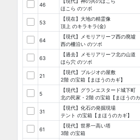
【現代】神の兵のほこら
46
ほこら
のツボ
【現在】大地の精霊像
53
頂上
のキラキラ(金)
【現代】メモリアリーフ西の廃墟
64
西の柵沿い
のツボ
【過去】メモリアリーフ北の山道
63
ほら穴
のツボ
【現代】ブルジオの屋敷
21
2階
の宝箱
【まほうのカギ】
【現代】グランエスタード城下町
5
北の民家・2階
の宝箱
【まほうの
【現代】化石の発掘現場
31
テント
の宝箱
【まほうのカギ】
【現代】世界一高い塔
61
3階
の宝箱