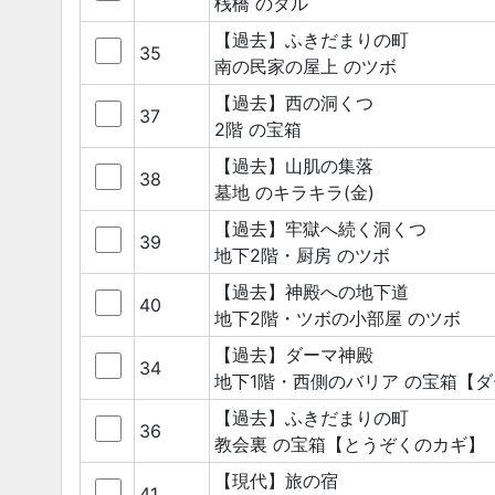
桟橋
のタル
【過去】ふきだまりの町
35
南の民家の屋上
のツボ
【過去】西の洞くつ
37
2階
の宝箱
【過去】山肌の集落
38
墓地
のキラキラ(金)
【過去】牢獄へ続く洞くつ
39
地下2階・厨房
のツボ
【過去】神殿への地下道
40
地下2階・ツボの小部屋
のツボ
【過去】ダーマ神殿
34
地下1階・西側のバリア
の宝箱
【ダ
【過去】ふきだまりの町
36
教会裏
の宝箱
【とうぞくのカギ】
【現代】旅の宿
41