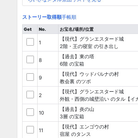
ストーリー取得順
手帳順
Get
No.
お宝名/場所/位置
【現代】グランエスタード城
1
2階・王の寝室
の引き出し
【過去】東の塔
8
6階
の宝箱
【現代】ウッドパルナの村
9
教会裏
のツボ
【現代】グランエスタード城
2
外観・西側の城壁沿い
のタル
【イ
【過去】炎の山
10
3層
の宝箱
【現代】エンゴウの村
11
宿屋
のタンス