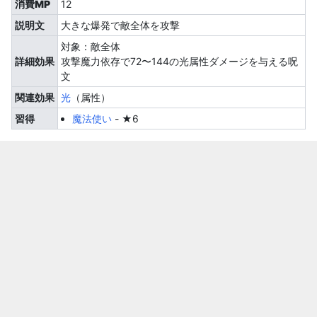
消費MP
12
説明文
大きな爆発で敵全体を攻撃
対象：敵全体
詳細効果
攻撃魔力依存で72〜144の光属性ダメージを与える呪
文
関連効果
光
（属性）
習得
魔法使い
-
★6