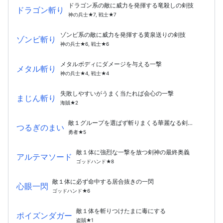
ドラゴン系の敵に威力を発揮する竜殺しの剣技
ドラゴン斬り
神の兵士★7, 戦士★7
ゾンビ系の敵に威力を発揮する黄泉送りの剣技
ゾンビ斬り
神の兵士★6, 戦士★6
メタルボディにダメージを与える一撃
メタル斬り
神の兵士★4, 戦士★4
失敗しやすいがうまく当たれば会心の一撃
まじん斬り
海賊★2
敵１グループを選ばず斬りまくる華麗なる剣の舞
つるぎのまい
勇者★5
敵１体に強烈な一撃を放つ剣神の最終奥義
アルテマソード
ゴッドハンド★8
敵１体に必ず命中する居合抜きの一閃
心眼一閃
ゴッドハンド★6
敵１体を斬りつけたまに毒にする
ポイズンダガー
盗賊★1