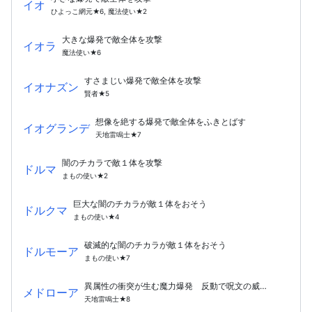
イオ
ひよっこ網元★6, 魔法使い★2
大きな爆発で敵全体を攻撃
イオラ
魔法使い★6
すさまじい爆発で敵全体を攻撃
イオナズン
賢者★5
想像を絶する爆発で敵全体をふきとばす
イオグランデ
天地雷鳴士★7
闇のチカラで敵１体を攻撃
ドルマ
まもの使い★2
巨大な闇のチカラが敵１体をおそう
ドルクマ
まもの使い★4
破滅的な闇のチカラが敵１体をおそう
ドルモーア
まもの使い★7
異属性の衝突が生む魔力爆発 反動で呪文の威力が下がる
メドローア
天地雷鳴士★8