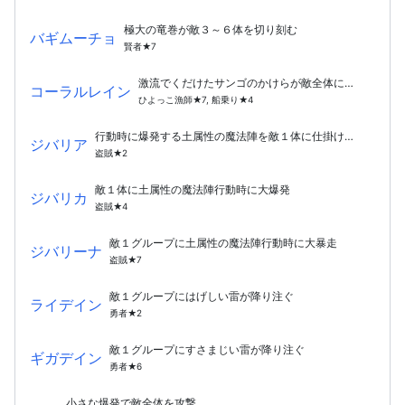
極大の竜巻が敵３～６体を切り刻む
バギムーチョ
賢者★7
激流でくだけたサンゴのかけらが敵全体に降り注ぐ
コーラルレイン
ひよっこ漁師★7, 船乗り★4
行動時に爆発する土属性の魔法陣を敵１体に仕掛ける
ジバリア
盗賊★2
敵１体に土属性の魔法陣行動時に大爆発
ジバリカ
盗賊★4
敵１グループに土属性の魔法陣行動時に大暴走
ジバリーナ
盗賊★7
敵１グループにはげしい雷が降り注ぐ
ライデイン
勇者★2
敵１グループにすさまじい雷が降り注ぐ
ギガデイン
勇者★6
小さな爆発で敵全体を攻撃