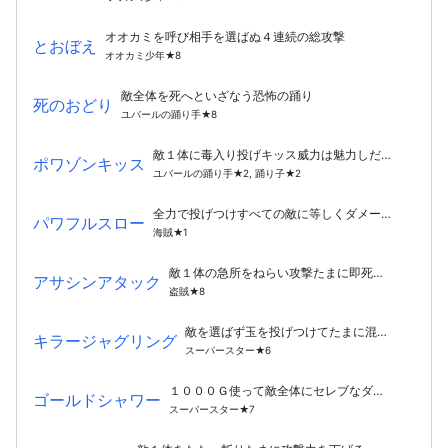
オオカミを呼び相手を選ばぬ４連続の総攻撃
とおぼえ
オオカミ少年★8
敵全体を死へといざなう恐怖の踊り
死のおどり
ユバールの踊り手★8
敵１体に毒入り投げキッス威力は魅力しだい
ポワゾンキッス
ユバールの踊り手★2, 踊り子★2
全力で投げつけすべての敵に等しくダメージ
パワフルスロー
海賊★1
敵１体の急所をねらい攻撃たまに即死させる
アサシンアタック
盗賊★8
敵を選ばず玉を投げつけてたまに混乱させる
キラージャグリング
スーパースター★6
１０００Ｇ使って敵全体にセレブなダメージ
ゴールドシャワー
スーパースター★7