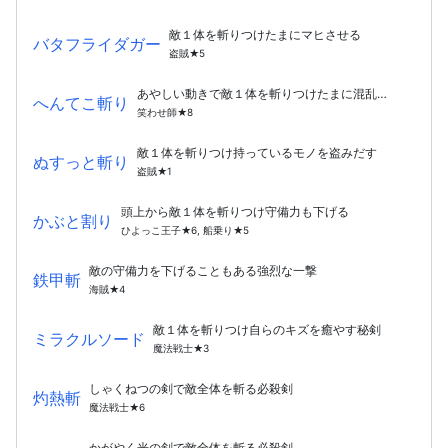
敵１体を斬りつけたまにマヒさせる
バタフライダガー
盗賊★5
あやしい動きで敵１体を斬りつけたまに混乱させる
へんてこ斬り
笑わせ師★8
敵１体を斬りつけ持っているモノを盗みだす
ぬすっと斬り
盗賊★1
頭上から敵１体を斬りつけ守備力も下げる
かぶと割り
ひよっこ王子★6, 船乗り★5
敵の守備力を下げることもある強烈な一撃
鉄甲斬
海賊★4
敵１体を斬りつけ自らのキズを癒やす秘剣
ミラクルソード
魔法戦士★3
しゃくねつの剣で敵全体を斬る必殺剣
灼熱斬
魔法戦士★6
かがやく光の剣で敵全体を斬る必殺剣