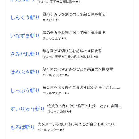
ひよっこ王子★2, 魔法戦士★1
風のチカラを剣に宿して敵１体を斬る
しんくう斬り
魔法戦士★1
雷のチカラを剣に宿して敵１体を斬る
いなずま斬り
ひよっこ王子★5
敵を選ばず切り刻む超速の４回攻撃
さみだれ斬り
ひよっこ王子★7, 神の兵士★5, 戦士★5
敵１体にはやぶさのごとき高速の２回攻撃
はやぶさ斬り
バトルマスター★4
敵１体を切り裂き自分のすばやさをすこし上げる
しっぷう斬り
バトルマスター★2
物質系の敵に強い船守の剣技 たまに雷耐性を下げる
すいりゅう斬り
ひよっこ漁師★4
大ダメージを敵１体に与えるが自分もキズつく
もろば斬り
バトルマスター★5