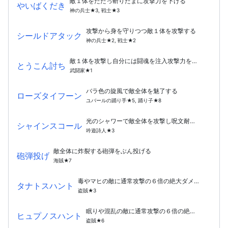
敵１体をたたっ斬りたまに攻撃力を下げる
やいばくだき
神の兵士★3, 戦士★3
攻撃から身を守りつつ敵１体を攻撃する
シールドアタック
神の兵士★2, 戦士★2
敵１体を攻撃し自分には闘魂を注入攻撃力を上げる
とうこん討ち
武闘家★1
バラ色の旋風で敵全体を魅了する
ローズタイフーン
ユバールの踊り手★5, 踊り子★8
光のシャワーで敵全体を攻撃し呪文耐性を下げる
シャインスコール
吟遊詩人★3
敵全体に炸裂する砲弾をぶん投げる
砲弾投げ
海賊★7
毒やマヒの敵に通常攻撃の６倍の絶大ダメージ！
タナトスハント
盗賊★3
眠りや混乱の敵に通常攻撃の６倍の絶大ダメージ！
ヒュプノスハント
盗賊★6