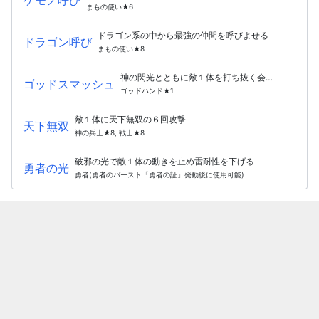
まもの使い★6
ドラゴン系の中から最強の仲間を呼びよせる
ドラゴン呼び
まもの使い★8
神の閃光とともに敵１体を打ち抜く会心が出やすい
ゴッドスマッシュ
ゴッドハンド★1
敵１体に天下無双の６回攻撃
天下無双
神の兵士★8, 戦士★8
破邪の光で敵１体の動きを止め雷耐性を下げる
勇者の光
勇者(勇者のバースト「勇者の証」発動後に使用可能)