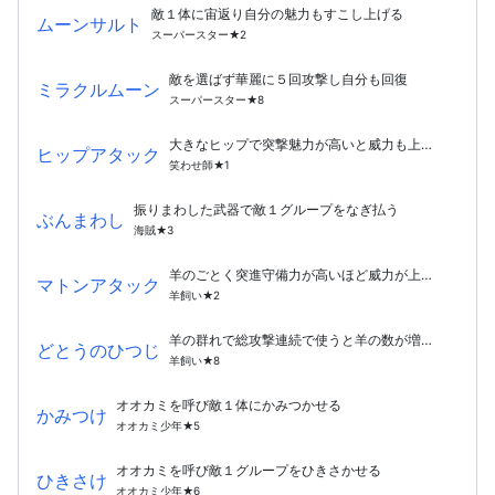
敵１体に宙返り自分の魅力もすこし上げる
ムーンサルト
スーパースター★2
敵を選ばず華麗に５回攻撃し自分も回復
ミラクルムーン
スーパースター★8
大きなヒップで突撃魅力が高いと威力も上がる
ヒップアタック
笑わせ師★1
振りまわした武器で敵１グループをなぎ払う
ぶんまわし
海賊★3
羊のごとく突進守備力が高いほど威力が上がる
マトンアタック
羊飼い★2
羊の群れで総攻撃連続で使うと羊の数が増えていく
どとうのひつじ
羊飼い★8
オオカミを呼び敵１体にかみつかせる
かみつけ
オオカミ少年★5
オオカミを呼び敵１グループをひきさかせる
ひきさけ
オオカミ少年★6