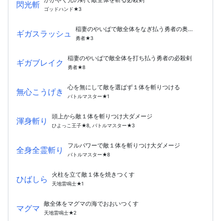
閃光斬
ゴッドハンド★3
稲妻のやいばで敵全体をなぎ払う勇者の奥義
ギガスラッシュ
勇者★3
稲妻のやいばで敵全体を打ち払う勇者の必殺剣
ギガブレイク
勇者★8
心を無にして敵を選ばず１体を斬りつける
無心こうげき
バトルマスター★1
頭上から敵１体を斬りつけ大ダメージ
渾身斬り
ひよっこ王子★8, バトルマスター★3
フルパワーで敵１体を斬りつけ大ダメージ
全身全霊斬り
バトルマスター★8
火柱を立て敵１体を焼きつくす
ひばしら
天地雷鳴士★1
敵全体をマグマの海でおおいつくす
マグマ
天地雷鳴士★2