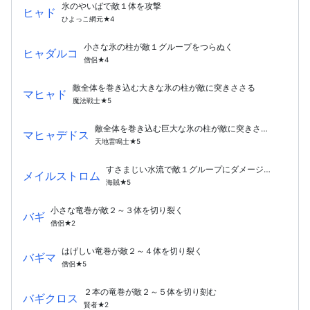
氷のやいばで敵１体を攻撃
ヒャド
ひよっこ網元★4
小さな氷の柱が敵１グループをつらぬく
ヒャダルコ
僧侶★4
敵全体を巻き込む大きな氷の柱が敵に突きささる
マヒャド
魔法戦士★5
敵全体を巻き込む巨大な氷の柱が敵に突きささる
マヒャデドス
天地雷鳴士★5
すさまじい水流で敵１グループにダメージを与える
メイルストロム
海賊★5
小さな竜巻が敵２～３体を切り裂く
バギ
僧侶★2
はげしい竜巻が敵２～４体を切り裂く
バギマ
僧侶★5
２本の竜巻が敵２～５体を切り刻む
バギクロス
賢者★2