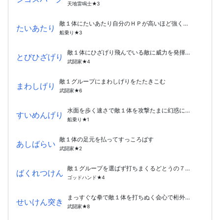
天地雷鳴士★3
敵１体にたいあたり自分のＨＰが高いほど強くなる
たいあたり
船乗り★3
敵１体にひざげり飛んでいる敵に威力を発揮する
とびひざげり
武闘家★4
敵１グループにまわしげりをたたきこむ
まわしげり
武闘家★6
水面を歩く速さで敵１体を攻撃たまに幻惑にする
すいめんげり
船乗り★1
敵１体の足元を払ってすっころばす
あしばらい
武闘家★2
敵１グループを選ばず打ちまくるどとうの７連撃
ばくれつけん
ゴッドハンド★4
まっすぐな拳で敵１体を打ちぬく会心で桁外れの威力
せいけん突き
武闘家★8