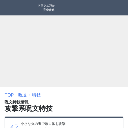
ドラクエ7Re
完全攻略
TOP
呪文・特技
呪文特技情報
攻撃系呪文特技
小さな火の玉で敵１体を攻撃
メラ