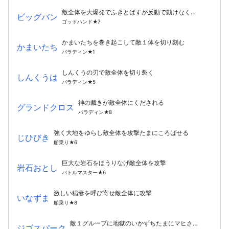
敵全体を大爆発でふきとばすが反動で動けなくなる
ビッグバン
ゴッドハンド★7
かまいたちを巻き起こして敵１体を切り刻む
かまいたち
パラディン★1
しんくうの刃で敵全体を切り裂く
しんくうは
パラディン★5
神の裁きが敵全体にくだされる
グランドクロス
パラディン★8
強く大地をゆらし敵全体を攻撃たまにころばせる
じひびき
船乗り★6
巨大な岩石をほうりなげ敵全体を攻撃
岩石おとし
バトルマスター★6
激しい稲妻を呼び寄せ敵全体に攻撃
いなずま
船乗り★8
敵１グループに地獄のいかずちたまにマヒさせる
ジゴスパーク