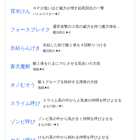
ＨＰが低いほど威力が増す起死回生の一撃
背水けん
バトルマスター★7
通常攻撃の２倍の威力を持つ魔力弾全属性耐性を下げる
フォースブレイク
魔法戦士★4
氷結した剣で敵１体を４回斬りつける
氷結らんげき
魔法戦士★8
敵１体をたまにマヒさせる気合いの大技
蒼天魔斬
海賊★8
敵１グループを粉砕する渾身の大技
オノむそう
海賊★6
スライム系の中から人気者の仲間を呼びよせる
スライム呼び
まもの使い★1
ゾンビ系の中から気がきく仲間を呼びよせる
ゾンビ呼び
まもの使い★3
けもの系の中から頼れる仲間を呼びよせる
ケモノ呼び