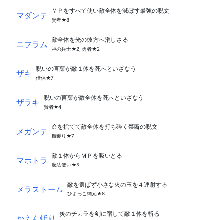
ＭＰをすべて使い敵全体を滅ぼす最強の呪文
マダンテ
賢者★8
敵全体を光の彼方へ消しさる
ニフラム
神の兵士★2, 勇者★2
呪いの言葉が敵１体を死へといざなう
ザキ
僧侶★7
呪いの言葉が敵全体を死へといざなう
ザラキ
賢者★4
命を捨てて敵全体を打ち砕く禁断の呪文
メガンテ
船乗り★7
敵１体からＭＰを吸いとる
マホトラ
魔法使い★5
敵を選ばず小さな火の玉を４連射する
メラストーム
ひよっこ網元★8
炎のチカラを剣に宿して敵１体を斬る
かえん斬り