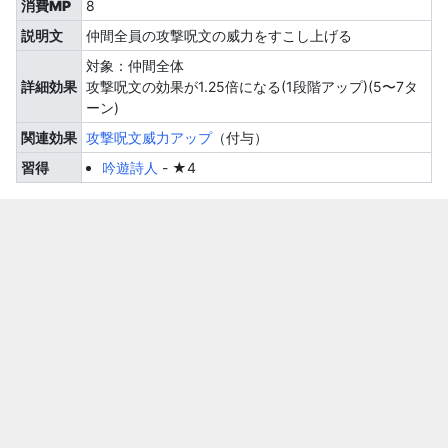
消費MP
8
説明文
仲間全員の攻撃呪文の威力をすこし上げる
対象：仲間全体
詳細効果
攻撃呪文の効果が1.25倍になる(1段階アップ)(5〜7タ
ーン)
関連効果
攻撃呪文威力アップ
（付与）
習得
吟遊詩人
-
★4