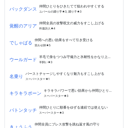
仲間ひとりをひきたてて狙われやすくする
バックダンス
ユバールの踊り手★3, 踊り子★3
仲間全員の攻撃呪文の威力をすこし上げる
覚醒のアリア
吟遊詩人★4
仲間への悪い効果をすべて引き受ける
でしゃばる
笑わせ師★5
羊毛で身をつつみ守備力と氷耐性をかなり上げる
ウールガード
羊飼い★3
バーストチャージしやすくなり魅力もすこし上がる
名乗り
スーパースター★1
キラキラパワーで悪い効果から仲間ひとりを守る
キラキラポーン
スーパースター★3
仲間ひとりに順番をゆずる連続では使えない
バトンタッチ
スーパースター★3
仲間全員にブレス攻撃を跳ね返す風の守り
きょうふう