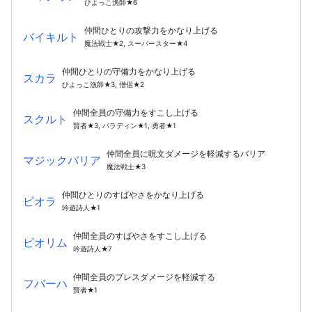
ひよっこ漁師★6
仲間ひとりの攻撃力をかなり上げる
バイキルト
魔法戦士★2, スーパースター★4
仲間ひとりの守備力をかなり上げる
スカラ
ひよっこ漁師★3, 僧侶★2
仲間全員の守備力をすこし上げる
スクルト
賢者★3, パラディン★1, 勇者★1
仲間全員に呪文ダメージを軽減するバリア
マジックバリア
魔法戦士★3
仲間ひとりのすばやさをかなり上げる
ピオラ
吟遊詩人★1
仲間全員のすばやさをすこし上げる
ピオリム
吟遊詩人★7
仲間全員のブレスダメージを軽減する
フバーハ
賢者★1