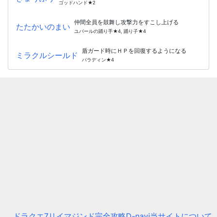
ゴッドハンド★2
仲間全員を鼓舞し攻撃力をすこし上げる
たたかいのまい
ユバールの踊り手★4, 踊り子★4
盾ガード時にＨＰを回復するようになる
ミラクルシールド
パラディン★4
ドラクエ7リイマジンド完全攻略D-navi
当サイトについて