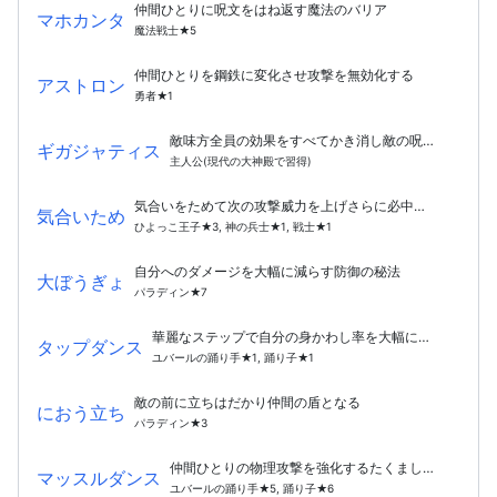
仲間ひとりに呪文をはね返す魔法のバリア
マホカンタ
魔法戦士★5
仲間ひとりを鋼鉄に変化させ攻撃を無効化する
アストロン
勇者★1
敵味方全員の効果をすべてかき消し敵の呪文を遮断する
ギガジャティス
主人公(現代の大神殿で習得)
気合いをためて次の攻撃威力を上げさらに必中させる
気合いため
ひよっこ王子★3, 神の兵士★1, 戦士★1
自分へのダメージを大幅に減らす防御の秘法
大ぼうぎょ
パラディン★7
華麗なステップで自分の身かわし率を大幅に上げる
タップダンス
ユバールの踊り手★1, 踊り子★1
敵の前に立ちはだかり仲間の盾となる
におう立ち
パラディン★3
仲間ひとりの物理攻撃を強化するたくましい踊り
マッスルダンス
ユバールの踊り手★5, 踊り子★6