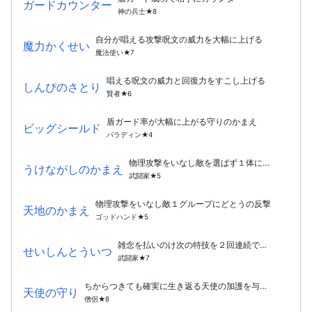
ガードカウンター
神の兵士★8
自分が唱える攻撃呪文の威力を大幅に上げる
魔力かくせい
魔法使い★7
唱える呪文の威力と回復力をすこし上げる
しんぴのさとり
賢者★6
盾ガード率が大幅に上がる守りのかまえ
ビッグシールド
パラディン★4
物理攻撃をいなし敵を選ばず１体にダメージ
うけながしのかまえ
武闘家★5
物理攻撃をいなし敵１グループにどとうの反撃
天地のかまえ
ゴッドハンド★5
雑念を払いのけ次の特技を２回連続で行う
せいしんとういつ
武闘家★7
ちからつきても確実に生き返る天使の加護を与える
天使の守り
僧侶★8